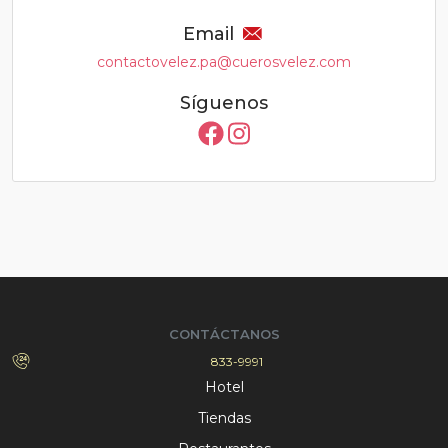
Email
contactovelez.pa@cuerosvelez.com
Síguenos
CONTÁCTANOS
833-9991
Hotel
Tiendas